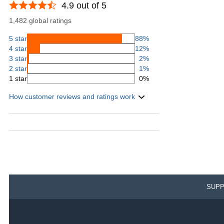
4.9 out of 5
1,482 global ratings
5 star
88%
4 star
12%
3 star
2%
2 star
1%
1 star
0%
How customer reviews and ratings work
SUPP