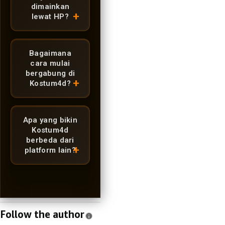
dimainkan
lewat HP?
Bagaimana
cara mulai
bergabung di
Kostum4d?
Apa yang bikin
Kostum4d
berbeda dari
platform lain?
Follow the author