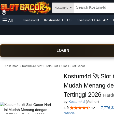
Kostum4d
Kostum4d
Kostum4d TOTO
Kostum4d DAFTAR
All
LOGIN
›
›
›
›
Kostum4d
Kostum4d Slot
Toto Slot
Slot
Slot Gacor
Kostum4d 🚀 Slot G
Mudah Menang de
Tertinggi 2026
Hard
by
Kostum4d
(Author)
4.9
7,776,3
ratings