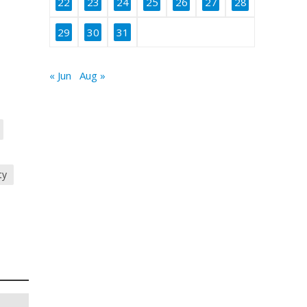
22
23
24
25
26
27
28
29
30
31
« Jun
Aug »
ty